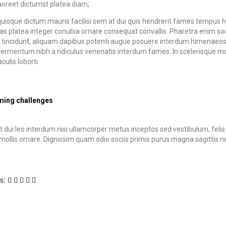
aoreet dictumst platea diam,
uisque dictum mauris facilisi sem at dui quis hendrerit fames tempus h
 platea integer conubia ornare consequat convallis. Pharetra enim socio
 tincidunt, aliquam dapibus potenti augue posuere interdum himenaeos 
fermentum.nibh a ridiculus venenatis interdum fames. In scelerisque mass
aculis loborti
ing challenges
 dui leo interdum nisi ullamcorper metus inceptos sed vestibulum, felis
ollis ornare. Dignissim quam odio sociis primis purus magna sagittis nec,
us: