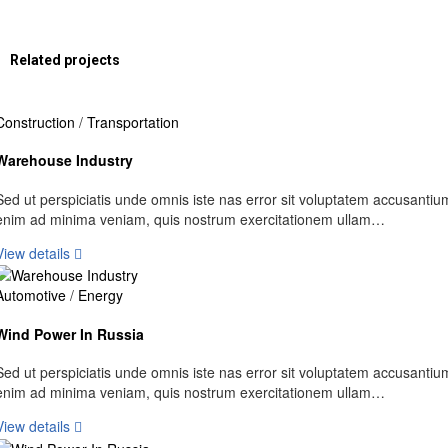
Related projects
Construction
/
Transportation
Warehouse Industry
Sed ut perspiciatis unde omnis iste nas error sit voluptatem accusantiu
enim ad minima veniam, quis nostrum exercitationem ullam…
View details
Automotive
/
Energy
Wind Power In Russia
Sed ut perspiciatis unde omnis iste nas error sit voluptatem accusantiu
enim ad minima veniam, quis nostrum exercitationem ullam…
View details