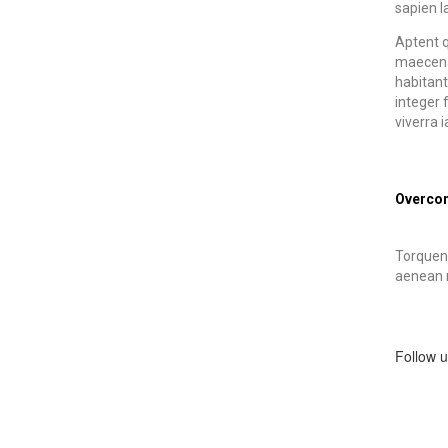
sapien l
Aptent q
maecenas
habitant
integer 
viverra i
Overcom
Torquent
aenean m
Follow 