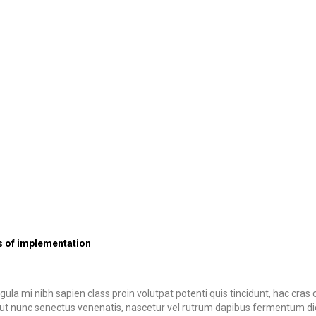
 of implementation
igula mi nibh sapien class proin volutpat potenti quis tincidunt, hac cra
ut nunc senectus venenatis, nascetur vel rutrum dapibus fermentum dict