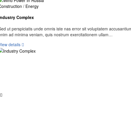
Construction
/
Energy
Industry Complex
Sed ut perspiciatis unde omnis iste nas error sit voluptatem accusantiu
enim ad minima veniam, quis nostrum exercitationem ullam…
View details